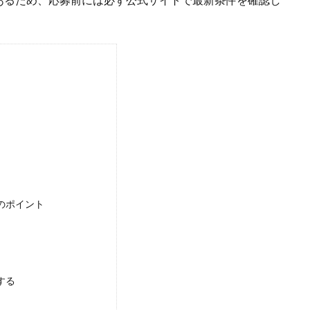
のポイント
する