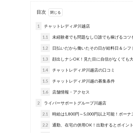
目次
1
チャットレディJP川越店
1.1
未経験者でも問題なし◎誰でも稼げるコツ
1.2
日払いだから働いたその日が給料日＆シフ
1.3
顔出しナシOK！見た目に自信がなくても
1.4
チャットレディJP川越店の口コミ
1.5
チャットレディJP川越の募集条件
1.6
店舗情報・アクセス
2
ライバーサポートグループ川越店
2.1
時給は1,800円～5,000円以上可能！ボー
2.2
通勤、在宅の併用OK！出勤するとポイン