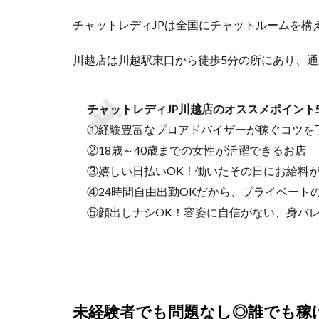
チャットレディJPは全国にチャットルームを構
川越店は川越駅東口から徒歩5分の所にあり、
チャットレディJP川越店のオススメポイント
①経験豊富なプロアドバイザーが稼ぐコツを
②18歳～40歳までの女性が活躍できるお店
③嬉しい日払いOK！働いたその日にお給料
④24時間自由出勤OKだから、プライベート
⑤顔出しナシOK！容姿に自信がない、身バ
未経験者でも問題なし◎誰でも稼