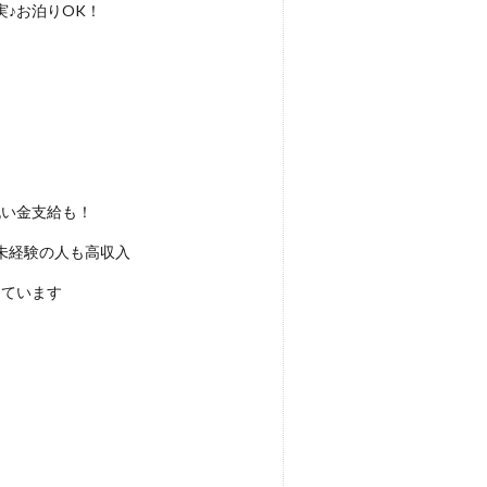
♪お泊りOK！
祝い金支給も！
未経験の人も高収入
しています