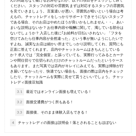
んの問題もなく働けるおみせなのか、以下の項目をチェックしてみて
ください。 スタッフの対応や雰囲気 まずは対応するスタッフの雰囲気
を見ていきましょう。 言葉遣いが悪い、雰囲気が暗いという場合は考
えもの。 チャットレディをしっかりサポートできそうにないスタッフ
である場合、そのお店はやめたほうが良いかもしれません・・。 あい
まいな説明はないか？ お仕事内容や報酬に関して、濁している部分は
ないでしょうか？ 入店した後に｢お給料が日払いされない」「フタを
空けてみたら仕事内容が全然違った」という事が無いようにしたいで
すよね。 誠実なお店は細かい所までしっかり説明してくれ、質問にも
正直に答えてくれます。 店内やチャットルームはきちんとしている
か？ 求人では「完全個室」と謳っていても、実際行ってみるとカーテ
ンや間仕切りで仕切られただけのチャットルームだったというケース
もあります。 また写真では店内がキレイにみえても、実際は掃除が行
き届いてなかったり、快適でない場合も。 面接の際は店内をチェック
したり、チャットルームを実際に見せて貰うといいでしょう。 チャッ
トレディ面接豆知識
3.1
最近ではオンライン面接も増えている！
3.2
面接交通費がつく所もある！
3.3
面接後、そのまま体験入店もできる！
4
チャットレディの面接は説明会！落とされることもほぼない